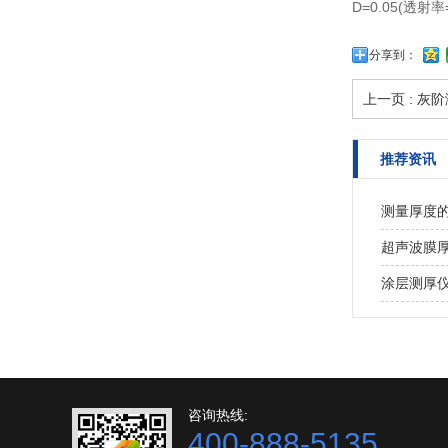
D=0.05(透射率
分享到：
上一页 :
灰阶
推荐资讯
测量厚度
超声波膜
涂层测厚
咨询热线:
400-888-5135