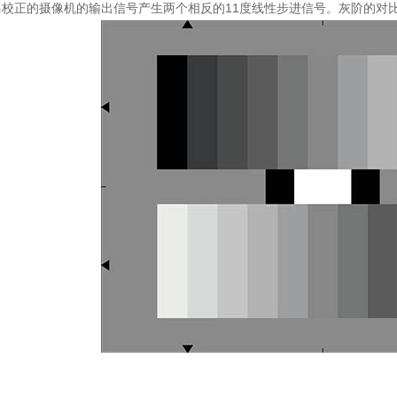
校正的摄像机的输出信号产生两个相反的11度线性步进信号。灰阶的对比范