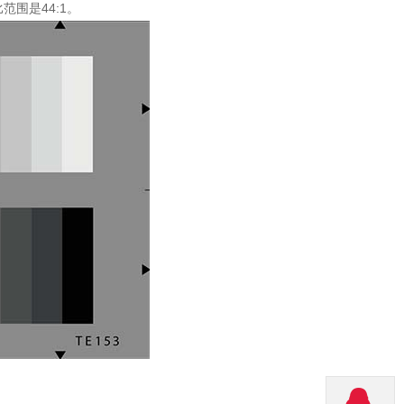
围是44:1。
