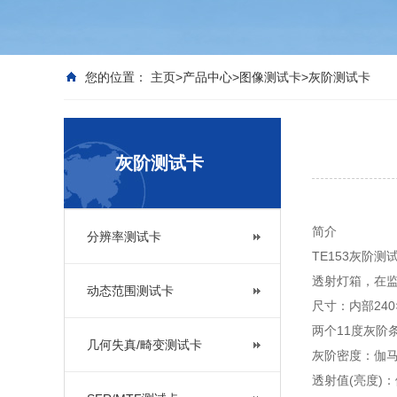
您的位置：
主页
>
产品中心
>
图像测试卡
>
灰阶测试卡
灰阶测试卡
简介
分辨率测试卡
TE153灰阶测
透射灯箱，在
动态范围测试卡
尺寸：内部240×
两个11度灰阶
几何失真/畸变测试卡
灰阶密度：伽马=
透射值(亮度)：