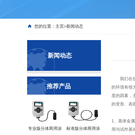
您的位置：
主页
>
新闻动态
新闻动态
我们在
推荐产品
的环境有很
度的因素，
的变形、表
1、基体金
专业版分体两用涂
标准版分体两用涂
用与试件基