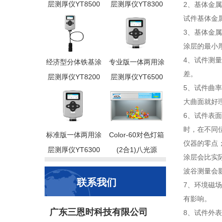
层测厚仪YT8500
层测厚仪YT8300
2、基体金
试件基体金
3、基体金
涂层的最小
4、试件测
经济型分体铁基涂
专业版一体两用涂
差。
层测厚仪YT8200
层测厚仪YT6500
5、试件曲
大曲面就好
6、试件表
时，在不同
标准版一体两用涂
Color-60对色灯箱
仪器的零点
层测厚仪YT6300
(2合1)八光源
涂层会比实
波谷测量会
联系我们
7、环境磁
有影响。
广东三恩时科技有限公司
8、试件外