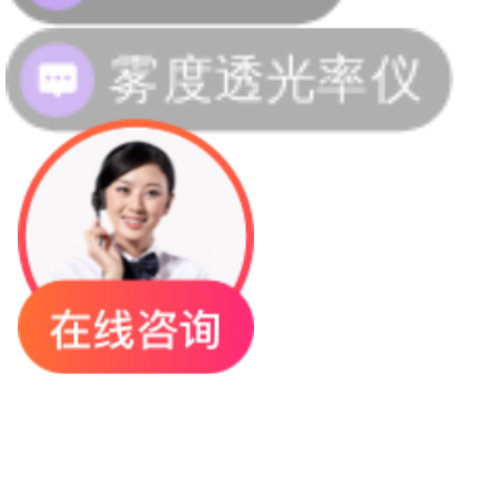
雾度透光率仪