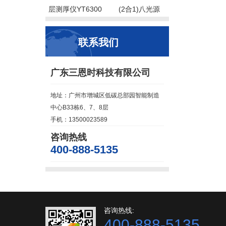
层测厚仪YT6300
(2合1)八光源
联系我们
广东三恩时科技有限公司
地址：广州市增城区低碳总部园智能制造
中心B33栋6、7、8层
手机：13500023589
咨询热线
400-888-5135
咨询热线:
400-888-5135