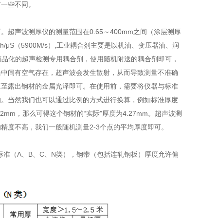
有一些不同。
声波测厚仪的测量范围在0.65～400mm之间（涂层测厚
nch/μS（5900M/s）,工业耦合剂主要是以机油、变压器油、润
是商品化的超声检测专用耦合剂，使用随机附送的耦合剂即可，
果中间有空气存在，超声波会发生散射，从而导致测量不准确
直至露出钢材的金属光泽即可。在使用前，需要将仪器与标准
的。当然我们也可以通过比例的方式进行换算，例如标准厚度
2mm，那么可得这个钢材的“实际”厚度为4.27mm。超声波测
精度不高，我们一般随机测量2-3个点的平均厚度即可。
差标准（A、B、C、N类），钢带（包括连轧钢板）厚度允许偏