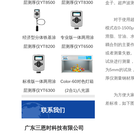
层测厚仪YT8500
层测厚仪YT8300
盒子。超声波
对于使用超声波
模式在0-150
滑脂、甘油、水
经济型分体铁基涂
专业版一体两用涂
耦合剂的主要
层测厚仪YT8200
层测厚仪YT6500
或者测量失败
试块进行测量
为5mm的试块
厚仪测量钢材厚
标准版一体两用涂
Color-60对色灯箱
层测厚仪YT6300
(2合1)八光源
为方便大家对钢
差标准，如下
联系我们
广东三恩时科技有限公司