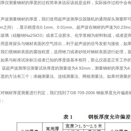
测厚仪测量钢材的厚度的过程简单来说应该就是这样，实际操作过程中会
测量钢材的厚度，我们使用超声波测厚仪器随机的通用探头测量即可。超
0μm之间），显示精度在0.1mm、0.01mm。超声波在钢材的声速为0.23I
玻璃（硅酸钠Na2SiO3）或者工业胶水、化学浆糊为材料制成，或者
作用是将探头与钢材表面的空气排出，利于超声波的信号发射与接收，如
。我们视钢材表面的腐蚀程度，选用锉刀或者砂纸对钢材表面进行处理，
，如果与标准试块标注或者已知的厚度值基本相符，那么仪器是正常工作
，该超声波测厚仪测量试块厚度的测量值为4.92mm，测量钢材的厚度为4.
度的方法有三个：准确测量法、连续测量法、网格测量法。如果对测量的
材厚度测量进行判定，我们找到了GB 709-2006 钢板厚度允许偏
图：