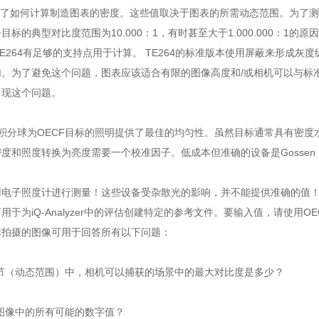
24描述了如何计算制造图表的密度。这些值取决于图表的所需动态范围。为
目标的典型对比度范围为10.000：1，有时甚至大于1.000.000：1
TE264有足够的支持点用于计算。 TE264的标准版本使用屏蔽来形成
。为了避免这个问题，图表应该适合有限的图像高度和/或相机可以与标准中
出现这个问题。
7的积分球为OECF目标的照明提供了最佳的均匀性。虽然目标通常具有密
度和照度转换为亮度需要一个校准因子。低成本但准确的设备是Gossen 
用电子照度计进行测量！这些设备受杂散光的影响，并不能提供准确的值
用于为iQ-Analyzer中的评估创建特定的参考文件。要输入值，请使用O
标拍摄的图像可用于回答所有以下问题：
细节（动态范围）中，相机可以捕获的场景中的最大对比度是多少？
图像中的所有可能的数字值？