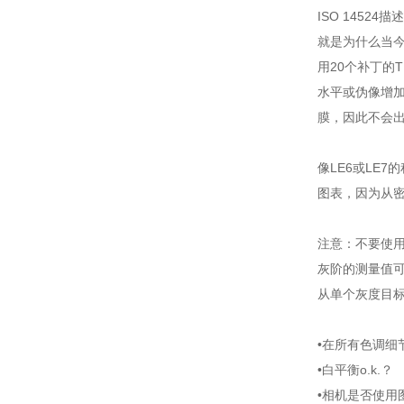
ISO 145
就是为什么当今
用20个补丁的
水平或伪像增加
膜，因此不会
像LE6或LE
图表，因为从密
注意：不要使
灰阶的测量值可
从单个灰度目
•在所有色调
•白平衡o.k.？
•相机是否使用