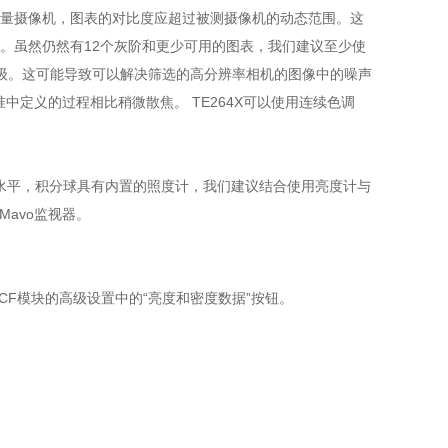
了测量摄像机，图表的对比度应超过被测摄像机的动态范围。这
的原因。虽然仍然有12个灰阶和更少可用的图表，我们建议至少使
灰度级。这可能导致可以解决筛选的高分辨率相机的图像中的噪声
定义的过程相比稍微散焦。 TE264X可以使用连续色调
度水平，积分球具有内置的照度计，我们建议结合使用亮度计与
Mavo监视器。
！
ECF模块的高级设置中的“亮度和密度数据”按钮。