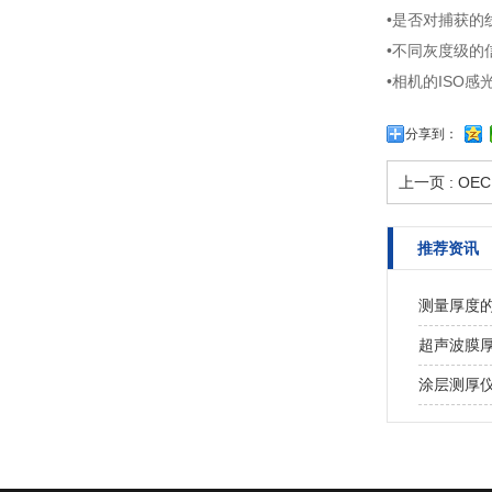
•是否对捕获的
•不同灰度级的
•相机的ISO
分享到：
上一页 :
OE
推荐资讯
测量厚度
超声波膜
涂层测厚