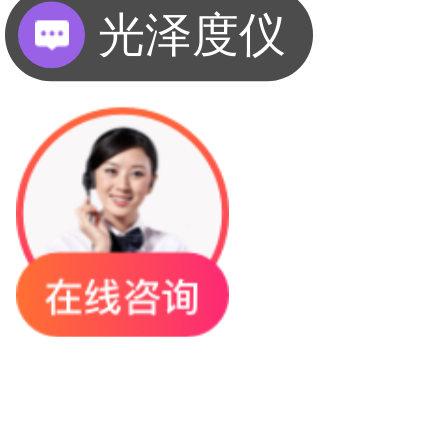
雾度透光率仪