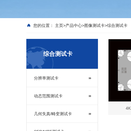
您的位置：
主页
>
产品中心
>
图像测试卡
>
综合测试卡
综合测试卡
分辨率测试卡
动态范围测试卡
4
几何失真/畸变测试卡