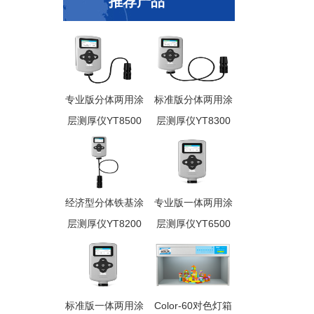
推荐产品
专业版分体两用涂
标准版分体两用涂
层测厚仪YT8500
层测厚仪YT8300
经济型分体铁基涂
专业版一体两用涂
层测厚仪YT8200
层测厚仪YT6500
标准版一体两用涂
Color-60对色灯箱