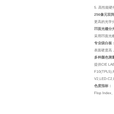
5. 高性能
256像元双
更高的光学
凹面光栅分
采用凹面光
专业级白板
表面硬度高
多种颜色测
提供CIE LAB
F10(TPL5),
V2,LED-
色度指标：
Flop In