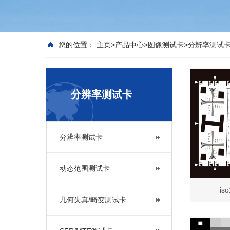
您的位置：
主页
>
产品中心
>
图像测试卡
>
分辨率测试
分辨率测试卡
分辨率测试卡
动态范围测试卡
i
几何失真/畸变测试卡